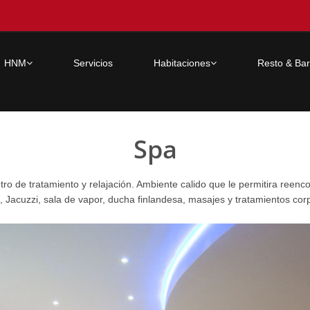
HNM
Servicios
Habitaciones
Resto & Bar
Spa
o de tratamiento y relajación. Ambiente calido que le permitira reencon
acuzzi, sala de vapor, ducha finlandesa, masajes y tratamientos corp