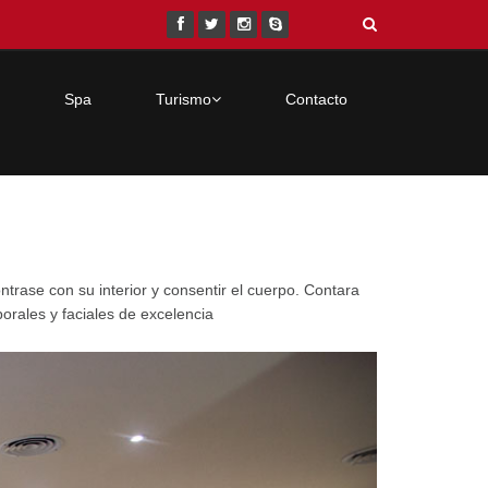
Spa
Turismo
Contacto
trase con su interior y consentir el cuerpo. Contara
orales y faciales de excelencia